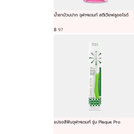
น้ำยาบ้วนปาก จุฬาฯเดนท์ สตีเวียฟลูออไรด์
฿ 97
แปรงสีฟันจุฬาฯเดนท์ รุ่น Plaque Pro