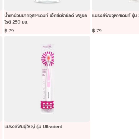
น้ำยาบ้วนปากจุฬาฯเดนท์ เอ็กซ์ตร้าชีลด์ ฟลูออ
แปรงสีฟันจุฬาฯเดนท์ รุ่น
ไรด์ 250 มล.
฿ 79
฿ 79
แปรงสีฟันผู้ใหญ่ รุ่น Ultradent