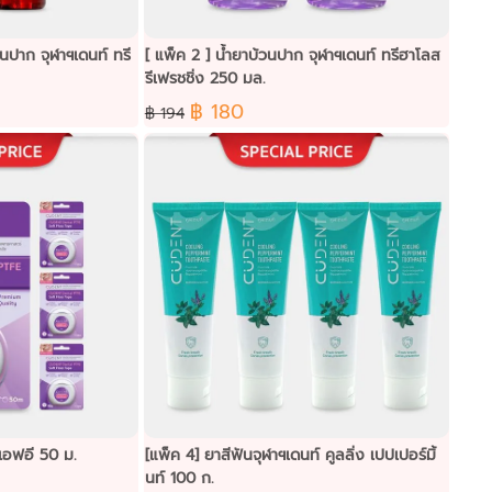
่นปาก จุฬาฯเดนท์ ทรี
[ แพ็ค 2 ] น้ำยาบ้วนปาก จุฬาฯเดนท์ ทรีฮาโลส
รีเฟรชชิ่ง 250 มล.
฿ 180
฿ 194
ีเอฟอี 50 ม.
[แพ็ค 4] ยาสีฟันจุฬาฯเดนท์ คูลลิ่ง เปปเปอร์มิ้
นท์ 100 ก.