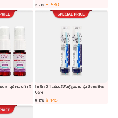
฿ 630
฿ 716
่นปาก จุฬาฯเดนท์ ทรี
[ แพ็ค 2 ] แปรงสีฟันผู้สูงอายุ รุ่น Sensitive
Care
฿ 145
฿ 178