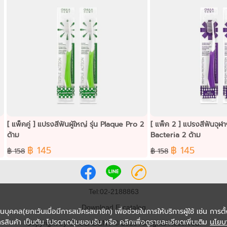
[ แพ็คคู่ ] แปรงสีฟันผู้ใหญ่ รุ่น Plaque Pro 2
[ แพ็ค 2 ] แปรงสีฟันจุฬาฯเดนท์ 
ด้าม
Bacteria 2 ด้าม
฿ 145
฿ 145
฿ 158
฿ 158
Tel:02-2188863
Download E-catalog
่วนบุคคล(ยกเว้นเมื่อมีการสมัครสมาชิก) เพื่อช่วยในการให้บริการผู้ใช้ เช่น การตั้
รสินค้า เป็นต้น โปรดกดปุ่มยอมรับ หรือ คลิกเพื่อดูรายละเอียดเพิ่มเติม
นโยบ
Copyright by CHULADENT © 2025 All rights Reserved.