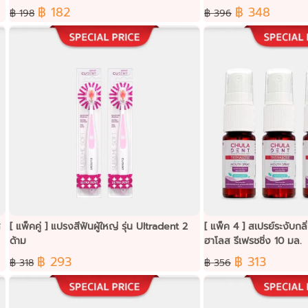
฿ 182
฿ 348
฿ 198
฿ 396
ส
[ แพ็คคู่ ] แปรงสีฟันผู้ใหญ่ รุ่น Ultradent 2
[ แพ็ค 4 ] สเปรย์ระงับกลิ
ด้าม
ฮาโลส รีเฟรชชิ่ง 10 มล.
฿ 293
฿ 313
฿ 318
฿ 356