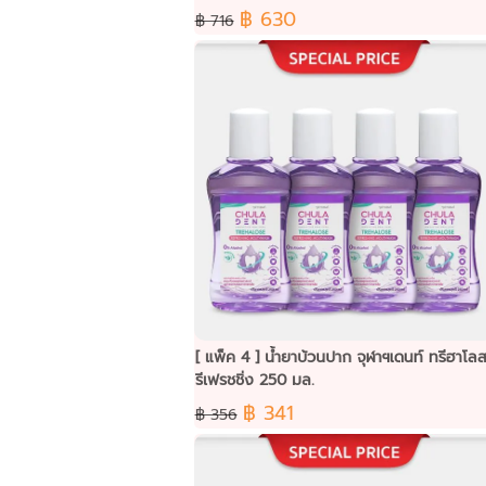
฿ 630
฿ 716
[ แพ็ค 4 ] น้ำยาบ้วนปาก จุฬาฯเดนท์ ทรีฮาโล
รีเฟรชชิ่ง 250 มล.
฿ 341
฿ 356