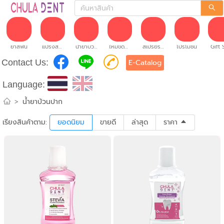
ยาสีฟัน
แปรงสีฟัน
น้ำยาบ้วนปาก
ไหมขัดฟัน
สเปรย์ระงับกลิ่นปาก
โปรโมชั่น
Gift 
Contact Us:
E-Catalog
Language:
>
น้ำยาบ้วนปาก
เรียงสินค้าตาม:
ยอดนิยม
ขายดี
ล่าสุด
ราคา