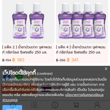
[ แพ็ค 2 ] น้ำยาบ้วนปาก จุฬาฯเดน
[ แพ็ค 4 ] น้ำยาบ้วนปาก จุฬาฯเดน
ท์ ทรีฮาโลส รีเฟรชชิ่ง 250 มล.
ท์ ทรีฮาโลส รีเฟรชชิ่ง 250 มล.
฿ 180
฿ 341
฿ 194
฿ 356
Contact Us:
เว็ปไซดนี้ใช้คุกกี้
(cookies)
เราใช้คุกกี้ในการจดจำผู้ใช้งาน โดยไม่ได้จัดเก็บข้อมูลส่วนบุคคล(ยกเว้นเมื่อ
มีการสมัครสมาชิก) เพื่อช่วยในการให้บริการผู้ใช้ เช่น การตั้งค่าภาษา การ
Download E-Catalog
เลือกซื้อสินค้าในตระกร้าสินค้า การเสนอบริการสินค้า เป็นต้น โปรดกดปุ่ม
ยอมรับ หรือ คลิกเพื่อดูรายละเอียดเพิ่มเติม
นโยบายการคุ้มครองข้อมูล
ส่วนบุคคล
ยอมรับ