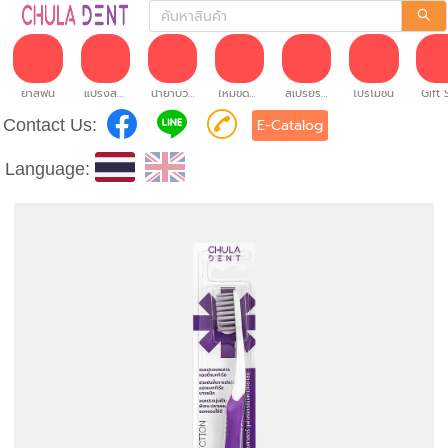
ยาสีฟัน
แปรงสีฟัน
น้ำยาบ้วนปาก
ไหมขัดฟัน
สเปรย์ระงับกลิ่นปาก
โปรโมชั่น
Gift 
Contact Us:
E-Catalog
Language: