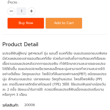
จำนวน :
Buy Now
Add to Cart
Product Detail
แปรงสีฟันผู้ใหญ่ จุฬาฯเดนท์ รุ่น แอนตี้ แบคทีเรีย ขนแปรงออกแบบพิเศษ
มีส่วนผสมของสารแอนติแบคทีเรีย ช่วยในการยับยั้งการเกิดแบคทีเรียและ
เชื้อราบนขนแปรงหลังจากการแปรงฟัน ทำให้รักษาความสะอาดของแปรง
ได้ดียิ่งขึ้น ขนแปรงปลายเรียวแหลมเล็กและนุ่มสามารถทำความสะอาดได้
อย่างดีเยี่ยม วัสดุขนแปรง: โพลีบิวทีลีนแทเรฟทาเลต(PBT) ชนิดขนแปรง:
นุ่ม ลักษณะขนแปรง: ปลายแหลม วัสดุด้ามแปรง: โพรลีโพรพิลีน (PP)
และ เทอร์โมพลาสติกอีลาสโตเมอร์ (TPE) วิธีใช้: ใช้แปรงฟันอย่างน้อยวัน
ละ 2 ครั้ง ข้อแนะนำในการใช้: ควรเปลี่ยนแปรงสีฟันเมื่อขนแปรงเริ่มบาน
หรือทุกๆ 3 เดือน
รหัสสินค้า
20006