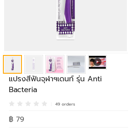
แปรงสีฟันจุฬาฯเดนท์ รุ่น Anti
Bacteria
49 order
s
฿ 79