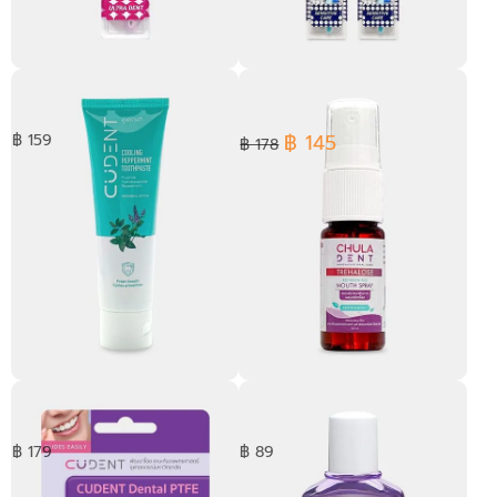
แปรงสีฟันผู้ใหญ่ รุ่น Ultradent
[ แพ็ค 2 ] แปรงสีฟันผู้สูงอายุ รุ่น
Sensitive Care
฿ 145
฿ 159
฿ 178
ยาสีฟันจุฬาฯเดนท์ คูลลิ่ง เปป
สเปรย์ระงับกลิ่นปาก จุฬาฯเดนท์
เปอร์มินท์ 100 ก.
ทรีฮาโลส รีเฟรชชิ่ง 10 มล.
฿ 179
฿ 89